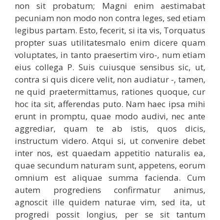
non sit probatum; Magni enim aestimabat
pecuniam non modo non contra leges, sed etiam
legibus partam. Esto, fecerit, si ita vis, Torquatus
propter suas utilitatesmalo enim dicere quam
voluptates, in tanto praesertim viro-, num etiam
eius collega P. Suis cuiusque sensibus sic, ut,
contra si quis dicere velit, non audiatur -, tamen,
ne quid praetermittamus, rationes quoque, cur
hoc ita sit, afferendas puto. Nam haec ipsa mihi
erunt in promptu, quae modo audivi, nec ante
aggrediar, quam te ab istis, quos dicis,
instructum videro. Atqui si, ut convenire debet
inter nos, est quaedam appetitio naturalis ea,
quae secundum naturam sunt, appetens, eorum
omnium est aliquae summa facienda. Cum
autem progrediens confirmatur animus,
agnoscit ille quidem naturae vim, sed ita, ut
progredi possit longius, per se sit tantum