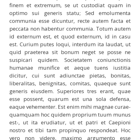
finem et extremum, se ut custodiat quam in
optimo sui generis statu; Sed emolumenta
communia esse dicuntur, recte autem facta et
peccata non habentur communia. Totum autem
id externum est, et quod externum, id in casu
est. Curium putes loqui, interdum ita laudat, ut
quid praeterea sit bonum neget se posse ne
suspicari quidem. Societatem coniunctionis
humanae munifice et aeque tuens iustitia
dicitur, cui sunt adiunctae pietas, bonitas,
liberalitas, benignitas, comitas, quaeque sunt
generis eiusdem. Superiores tres erant, quae
esse possent, quarum est una sola defensa,
eaque vehementer. Est enim mihi magnae curae-
quamquam hoc quidem proprium tuum munus
est-, ut ita erudiatur, ut et patri et Caepioni
nostro et tibi tam propinquo respondeat. Hoc
vero non videre, maximo argumento esse