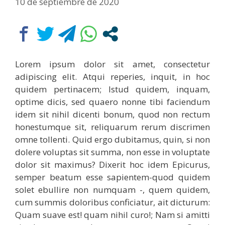
10 de septiembre de 2020
Lorem ipsum dolor sit amet, consectetur
adipiscing elit. Atqui reperies, inquit, in hoc
quidem pertinacem; Istud quidem, inquam,
optime dicis, sed quaero nonne tibi faciendum
idem sit nihil dicenti bonum, quod non rectum
honestumque sit, reliquarum rerum discrimen
omne tollenti. Quid ergo dubitamus, quin, si non
dolere voluptas sit summa, non esse in voluptate
dolor sit maximus? Dixerit hoc idem Epicurus,
semper beatum esse sapientem-quod quidem
solet ebullire non numquam -, quem quidem,
cum summis doloribus conficiatur, ait dicturum:
Quam suave est! quam nihil curo!; Nam si amitti