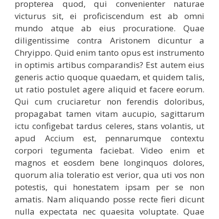
propterea quod, qui convenienter naturae
victurus sit, ei proficiscendum est ab omni
mundo atque ab eius procuratione. Quae
diligentissime contra Aristonem dicuntur a
Chryippo. Quid enim tanto opus est instrumento
in optimis artibus comparandis? Est autem eius
generis actio quoque quaedam, et quidem talis,
ut ratio postulet agere aliquid et facere eorum.
Qui cum cruciaretur non ferendis doloribus,
propagabat tamen vitam aucupio, sagittarum
ictu configebat tardus celeres, stans volantis, ut
apud Accium est, pennarumque contextu
corpori tegumenta faciebat. Video enim et
magnos et eosdem bene longinquos dolores,
quorum alia toleratio est verior, qua uti vos non
potestis, qui honestatem ipsam per se non
amatis. Nam aliquando posse recte fieri dicunt
nulla expectata nec quaesita voluptate. Quae