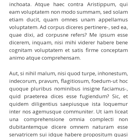
inchoata. Atque haec contra Aristippum, qui
eam voluptatem non modo summam, sed solam
etiam ducit, quam omnes unam appellamus
voluptatem. Ad corpus diceres pertinere-, sed ea,
quae dixi, ad corpusne refers? Me ipsum esse
dicerem, inquam, nisi mihi viderer habere bene
cognitam voluptatem et satis firme conceptam
animo atque comprehensam.
Aut, si nihil malum, nisi quod turpe, inhonestum,
indecorum, pravum, flagitiosum, foedum-ut hoc
quoque pluribus nominibus insigne faciamus-,
quid praeterea dices esse fugiendum? Sic, et
quidem diligentius saepiusque ista loquemur
inter nos agemusque communiter. Ut iam liceat
una comprehensione omnia complecti non
dubitantemque dicere omnem naturam esse
servatricem sui idque habere propositum quasi