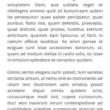
voluptatem illam, qua sublata neget se
intellegere omnino quid sit bonum-eam autem
ita persequitur: quae palato percipiatur, quae
auribus; Ratio ista, quam defendis, praecepta,
quae didicisti, quae probas, funditus evertunt
amicitiam, quamvis eam Epicurus, ut facit, in
caelum efferat laudibus. Ita enim parvae et
exiguae sunt istae accessiones bonorum, ut,
quem ad modum stellae in radiis solis, sic istae
in virtutum splendore ne cernantur quidem.
Omnis sermo elegans sumi potest, tum varietas
est tanta artium, ut nemo sine eo instrumento ad
ullam rem illustriorem satis ornatus possit
accedere. Atque omnia quidem scire,
cuiuscumque modi sint, cupere curiosorum,
duci vero maiorum rerum contemplatione ad
cupiditatem scientiae summorum virorum est