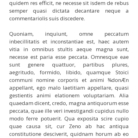
quidem res efficit, ne necesse sit isdem de rebus
semper quasi dictata decantare neque a
commentariolis suis discedere.
Quoniam, inquiunt, omne peccatum
inbecillitatis et inconstantiae est, haec autem
vitia in omnibus stultis aeque magna sunt,
necesse est paria esse peccata. Omnesque eae
sunt genere quattuor, partibus plures,
aegritudo, formido, libido, quamque Stoici
communi nomine corporis et animi ¾donÆn
appellant, ego malo laetitiam appellare, quasi
gestientis animi elationem voluptariam. Alia
quaedam dicent, credo, magna antiquorum esse
peccata, quae ille veri investigandi cupidus nullo
modo ferre potuerit. Qua exposita scire cupio
quae causa sit, cur Zeno ab hac antiqua
constitutione desciverit, quidnam horum ab eo