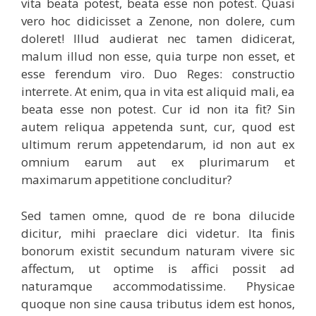
vita beata potest, beata esse non potest. Quasi
vero hoc didicisset a Zenone, non dolere, cum
doleret! Illud audierat nec tamen didicerat,
malum illud non esse, quia turpe non esset, et
esse ferendum viro. Duo Reges: constructio
interrete. At enim, qua in vita est aliquid mali, ea
beata esse non potest. Cur id non ita fit? Sin
autem reliqua appetenda sunt, cur, quod est
ultimum rerum appetendarum, id non aut ex
omnium earum aut ex plurimarum et
maximarum appetitione concluditur?
Sed tamen omne, quod de re bona dilucide
dicitur, mihi praeclare dici videtur. Ita finis
bonorum existit secundum naturam vivere sic
affectum, ut optime is affici possit ad
naturamque accommodatissime. Physicae
quoque non sine causa tributus idem est honos,