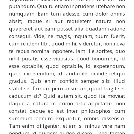
putandum. Qua tu etiam inprudens utebare non
numquam. Eam tum adesse, cum dolor omnis
absit; Itaque si aut requietem natura non
quaereret aut eam posset alia quadam ratione
consequi. Vide, ne magis, inquam, tuum fuerit,
cum re idem tibi, quod mihi, videretur, non nova
te rebus nomina inponere. Iam ille sorites, quo
nihil putatis esse vitiosius: quod bonum sit, id
esse optabile, quod optabile, id expetendum,
quod expetendum, id laudabile, deinde reliqui
gradus. Quis enim confidit semper sibi illud
stabile et firmum permansurum, quod fragile et
caducum sit? Quid autem sit, quod ita moveat
itaque a natura in primo ortu appetatur, non
constat deque eo est inter philosophos, cum
summum bonum exquiritur, omnis dissensio.
Tam enim diligenter, etiam si minus vere nam
nondum id quidem audeo dicere -, sed tamen