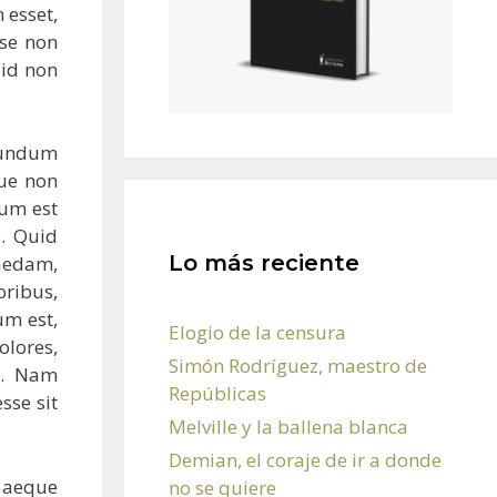
 esset,
sse non
 id non
ecundum
que non
dum est
. Quid
Lo más reciente
uaedam,
oribus,
um est,
Elogio de la censura
lores,
Simón Rodríguez, maestro de
s. Nam
Repúblicas
sse sit
Melville y la ballena blanca
Demian, el coraje de ir a donde
s aeque
no se quiere