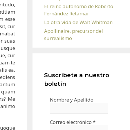
ritudo,
El reino autónomo de Roberto
titiam
Fernández Retamar
um esse
La otra vida de Walt Whitman
it, cur
Apollinaire, precursor del
timabat
surrealismo
er suas
uiusque
ue, cur
quam te
lis ea,
Suscríbete a nuestro
ediens
boletín
 tantum
, quam
ers? Me
Nombre y Apellido
m animo
Correo electrónico
*
quoque