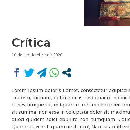
Crítica
10 de septiembre de 2020
Lorem ipsum dolor sit amet, consectetur adipiscing
quidem, inquam, optime dicis, sed quaero nonne t
honestumque sit, reliquarum rerum discrimen omne
sit summa, non esse in voluptate dolor sit maxim
quod quidem solet ebullire non numquam -, que
Quam suave est! quam nihil curo!; Nam si amitti vit