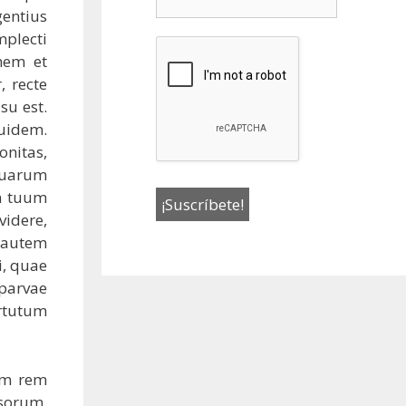
entius
mplecti
nem et
 recte
su est.
uidem.
onitas,
 quarum
m tuum
videre,
 autem
i, quae
 parvae
irtutum
am rem
osorum,