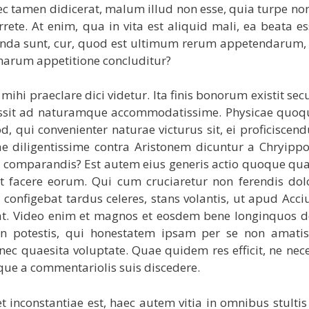
ec tamen didicerat, malum illud non esse, quia turpe non
rrete. At enim, qua in vita est aliquid mali, ea beata e
etenda sunt, cur, quod est ultimum rerum appetendarum,
arum appetitione concluditur?
mihi praeclare dici videtur. Ita finis bonorum existit s
 possit ad naturamque accommodatissime. Physicae quo
, qui convenienter naturae victurus sit, ei proficiscen
 diligentissime contra Aristonem dicuntur a Chryippo
us comparandis? Est autem eius generis actio quoque q
 et facere eorum. Qui cum cruciaretur non ferendis dol
onfigebat tardus celeres, stans volantis, ut apud Acci
t. Video enim et magnos et eosdem bene longinquos do
non potestis, qui honestatem ipsam per se non amati
nec quaesita voluptate. Quae quidem res efficit, ne nece
ue a commentariolis suis discedere.
t inconstantiae est, haec autem vitia in omnibus stulti