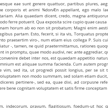
esque eae sunt genere quattuor, partibus plures, aeg
e corporis et animi ¾donÆn appellant, ego malo lae
uptariam. Alia quaedam dicent, credo, magna antiquor
odo ferre potuerit. Qua exposita scire cupio quae causa s
uidnam horum ab eo non sit probatum; Magni enim aes
ibus partam. Esto, fecerit, si ita vis, Torquatus propt
nto praesertim viro-, num etiam eius collega P. Suis c
audiatur -, tamen, ne quid praetermittamus, rationes quoq
runt in promptu, quae modo audivi, nec ante aggrediar, 
t convenire debet inter nos, est quaedam appetitio natura
omnium est aliquae summa facienda. Cum autem progr
 vim, sed ita, ut progredi possit longius, per se sit
m voluptatem non modo summam, sed solam etiam ducit
eres pertinere-, sed ea, quae dixi, ad corpusne ref
bere bene cognitam voluptatem et satis firme concepta
tum, indecorum, pravum, flagitiosum, foedum-ut hoc 