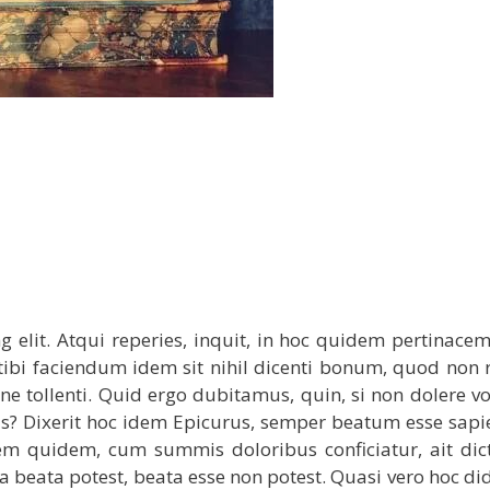
 elit. Atqui reperies, inquit, in hoc quidem pertinacem
ibi faciendum idem sit nihil dicenti bonum, quod non
 tollenti. Quid ergo dubitamus, quin, si non dolere v
us? Dixerit hoc idem Epicurus, semper beatum esse sap
m quidem, cum summis doloribus conficiatur, ait dic
a beata potest, beata esse non potest. Quasi vero hoc did