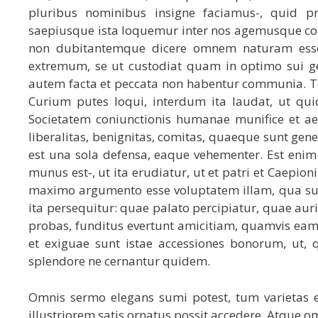
pluribus nominibus insigne faciamus-, quid pr
saepiusque ista loquemur inter nos agemusque co
non dubitantemque dicere omnem naturam esse 
extremum, se ut custodiat quam in optimo sui g
autem facta et peccata non habentur communia. To
Curium putes loqui, interdum ita laudat, ut qu
Societatem coniunctionis humanae munifice et aequ
liberalitas, benignitas, comitas, quaeque sunt gen
est una sola defensa, eaque vehementer. Est 
munus est-, ut ita erudiatur, ut et patri et Caepio
maximo argumento esse voluptatem illam, qua su
ita persequitur: quae palato percipiatur, quae auri
probas, funditus evertunt amicitiam, quamvis eam E
et exiguae sunt istae accessiones bonorum, ut, q
splendore ne cernantur quidem.
Omnis sermo elegans sumi potest, tum varietas 
illustriorem satis ornatus possit accedere. Atque