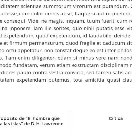
iditatem scientiae summorum virorum est putandum. 
esse, cum dolor omnis absit; Itaque si aut requietem
 consequi. Vide, ne magis, inquam, tuum fuerit, cum 
a inponere. Iam ille sorites, quo nihil putatis esse vit
 id expetendum, quod expetendum, id laudabile, deinde 
bile et firmum permansurum, quod fragile et caducum si
mo ortu appetatur, non constat deque eo est inter philo
. Tam enim diligenter, etiam si minus vere nam non
modo fundatam, verum etiam exstructam disciplinam n
diores paulo contra vestra convicia, sed tamen satis acu
ptatem expetendam putemus, tota amicitia quasi clau
ropósito de “El hombre que
Crítica
 las islas” de D. H. Lawrence