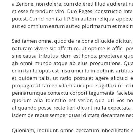
a Zenone, non dolere, cum doleret! Illud audierat n
et esse ferendum viro. Duo Reges: constructio inte
potest. Cur id non ita fit? Sin autem reliqua app
aut ex omnium earum aut ex plurimarum et maxim
Sed tamen omne, quod de re bona dilucide dicitur, 
naturam vivere sic affectum, ut optime is affici
sine causa tributus idem est honos, propterea quod
ab omni mundo atque ab eius procuratione. Quae
enim tanto opus est instrumento in optimis artib
et quidem talis, ut ratio postulet agere aliquid
propagabat tamen vitam aucupio, sagittarum ictu c
pennarumque contextu corpori tegumenta facieba
quorum alia toleratio est verior, qua uti vos 
aliquando posse recte fieri dicunt nulla expectata 
isdem de rebus semper quasi dictata decantare neq
Quoniam, inquiunt, omne peccatum inbecillitatis e