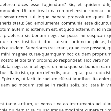
aeterea dices esse fugiendum? Sic, et quidem dilig
mmuniter. Ut iam liceat una comprehensione omnia co
servatricem sui idque habere propositum quasi fi
eneris statu; Sed emolumenta communia esse dicuntur,
tum autem id externum est, et quod externum, id in ca
id praeterea sit bonum neget se posse ne suspicari q
e tuens iustitia dicitur, cui sunt adiunctae pietas, b
eris eiusdem. Superiores tres erant, quae esse possent,
enim mihi magnae curae-quamquam hoc quidem propriu
ni nostro et tibi tam propinquo respondeat. Hoc vero non 
blata neget se intellegere omnino quid sit bonum-eam
bus; Ratio ista, quam defendis, praecepta, quae didicist
picurus, ut facit, in caelum efferat laudibus. Ita enim
uem ad modum stellae in radiis solis, sic istae in v
est tanta artium, ut nemo sine eo instrumento ad ull
 omnia quidem scire, cuiuscumque modi sint, cupere curi