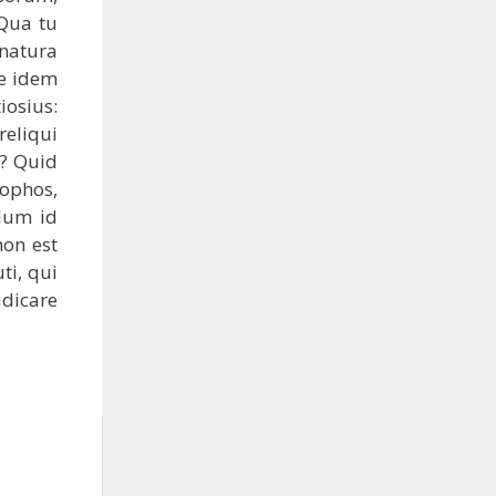
Qua tu
 natura
re idem
iosius:
reliqui
t? Quid
sophos,
dum id
on est
ti, qui
dicare