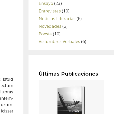
Ensayo
(23)
Entrevistas
(10)
Noticias Literarias
(6)
Novedades
(6)
Poesía
(10)
Vislumbres Verbales
(6)
Últimas Publicaciones
; Istud
 rectum
oluptas
ientem-
turum:
icisset