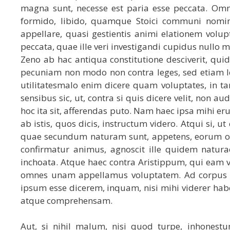
magna sunt, necesse est paria esse peccata. Omn
formido, libido, quamque Stoici communi nomin
appellare, quasi gestientis animi elationem vol
peccata, quae ille veri investigandi cupidus nullo m
Zeno ab hac antiqua constitutione desciverit, q
pecuniam non modo non contra leges, sed etiam leg
utilitatesmalo enim dicere quam voluptates, in ta
sensibus sic, ut, contra si quis dicere velit, non 
hoc ita sit, afferendas puto. Nam haec ipsa mihi e
ab istis, quos dicis, instructum videro. Atqui si, u
quae secundum naturam sunt, appetens, eorum 
confirmatur animus, agnoscit ille quidem naturae
inchoata. Atque haec contra Aristippum, qui ea
omnes unam appellamus voluptatem. Ad corpus dic
ipsum esse dicerem, inquam, nisi mihi viderer ha
atque comprehensam.
Aut, si nihil malum, nisi quod turpe, inhones