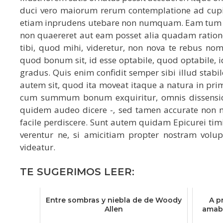
duci vero maiorum rerum contemplatione ad cup
etiam inprudens utebare non numquam. Eam tum ad
non quaereret aut eam posset alia quadam ratione
tibi, quod mihi, videretur, non nova te rebus nomin
quod bonum sit, id esse optabile, quod optabile,
gradus. Quis enim confidit semper sibi illud sta
autem sit, quod ita moveat itaque a natura in pri
cum summum bonum exquiritur, omnis dissensio
quidem audeo dicere -, sed tamen accurate non 
facile perdiscere. Sunt autem quidam Epicurei timi
verentur ne, si amicitiam propter nostram volu
videatur.
TE SUGERIMOS LEER:
Entre sombras y niebla de de Woody
A p
Allen
amaba